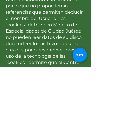
por lo que no proporcionan
referencias que permitan deducir
el nombre del Usuario. Las
"cookies" del Centro Médico de
Especialidades de Ciudad Juárez
no pueden leer datos de su disco
duro ni leer los archivos cookies
creados por otros proveedores. El
uso de la tecnología de las
"cookies", permite que el Centro
Médico reconozca a los Usuarios
registrados después de que éstos
se hayan registrado por primera
vez, sin que se tengan que
registrar en cada visita para
acceder a las áreas y servicios
reservados exclusivamente a ellos.
El Usuario tiene la posibilidad de
configurar su navegador para ser
avisado en pantalla de la