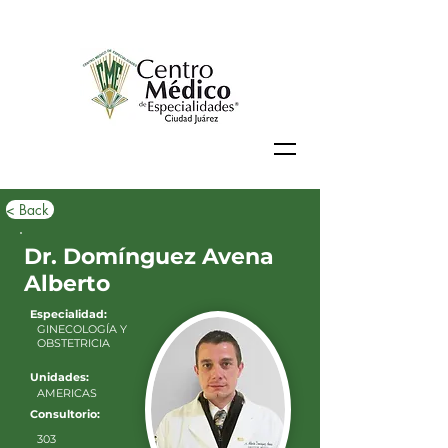
< Back
Dr. Domínguez Avena
Alberto
Especialidad:
GINECOLOGÍA Y
OBSTETRICIA
Unidades:
AMERICAS
Consultorio:
303