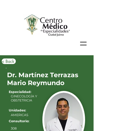
< Back
Dr. Martínez Terrazas
Mario Reymundo
Especialidad:
GINECOLOGÍA Y
OBSTETRICIA
Unidades:
AMERICAS
Consultorio:
308