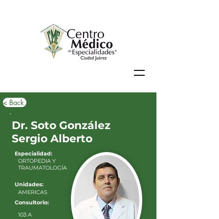
< Back
Dr. Soto González
Sergio Alberto
Especialidad:
ORTOPEDIA Y
TRAUMATOLOGÍA
Unidades:
AMERICAS
Consultorio:
103 A