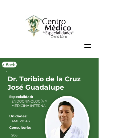
< Back
Dr. Toribio de la Cruz
José Guadalupe
Especialidad:
ENDOCRINOLOGÍA Y
MEDICINA INTERNA
Unidades:
AMERICAS
Consultorio:
206