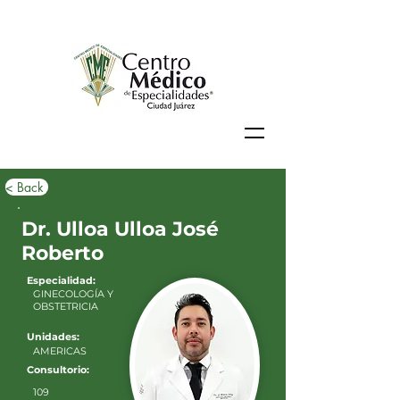
< Back
Dr. Ulloa Ulloa José
Roberto
Especialidad:
GINECOLOGÍA Y
OBSTETRICIA
Unidades:
AMERICAS
Consultorio:
109