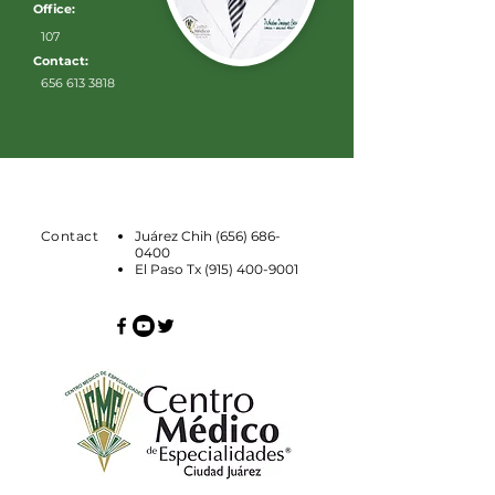
Office:
107
Contact:
656 613 3818
Contact
Juárez Chih
(656) 686-
0400
El Paso Tx
(915) 400-9001