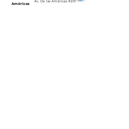
Av. De las Américas #201
Américas
Nte. Col. Margaritas, Cd.
Location
Juárez Chih.
Av. Gómez Morín, Esq.
Sendero
Francisco Villarreal, Centro
Location
Comercial Plaza Sendero,
32422 Juárez, Chih.
Av. De las Torres #1538, Esq,
Location
C. José Reyes Estrada,
Las Torres
32574 Juárez, Chih., México
Ignacio Ramírez 445,
Margaritas, 32300 Juárez,
Location
Chih.
Mejia