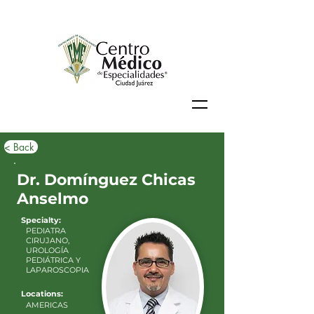
< Back
Dr. Domínguez Chicas
Anselmo
Specialty:
PEDIATRA
CIRUJANO,
UROLOGÍA
PEDIÁTRICA Y
LAPAROSCOPIA
Locations:
AMERICAS