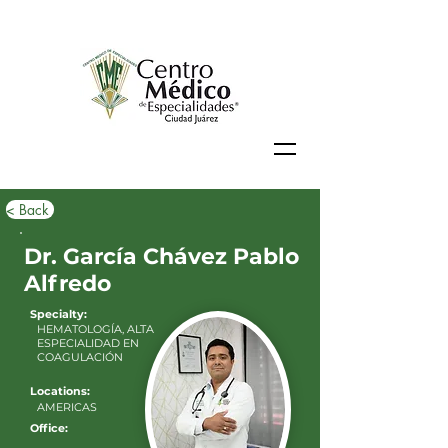
< Back
Dr. García Chávez Pablo
Alfredo
Specialty:
HEMATOLOGÍA, ALTA
ESPECIALIDAD EN
COAGULACIÓN
Locations:
AMERICAS
Office: