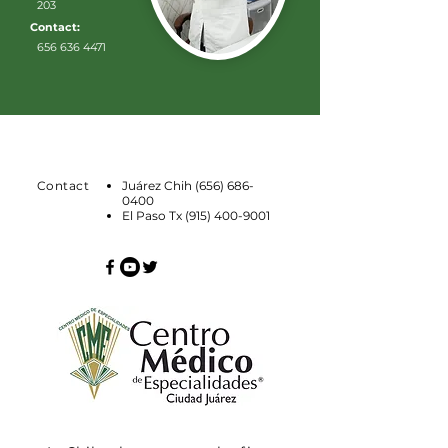
203
Contact:
656 636 4471
Contact
Juárez Chih
(656) 686-
0400
El Paso Tx
(915) 400-9001